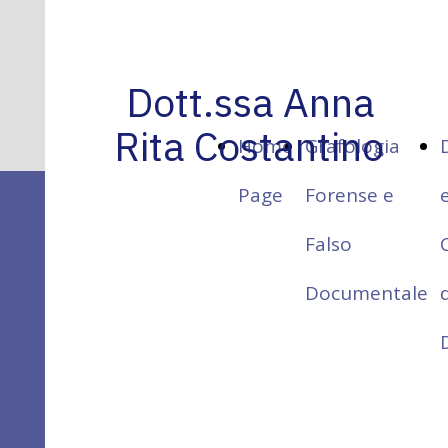
Dott.ssa Anna
Rita Costantino
Home
Grafologia
Page
Forense e
Dott.ssa Anna Rita
Falso
Costantino
Documentale
Studio di Consulenze Tecniche
D
e
Perizie Giudiziarie
Grafologia Forense
Dattiloscopia