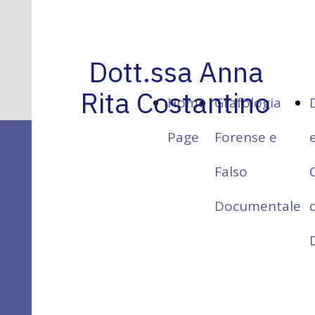
Dott.ssa Anna
Rita Costantino
Home
Grafologia
Page
Forense e
Dott.ssa Anna Rita
Falso
Costantino
Documentale
Studio di Consulenze Tecniche
D
e
Perizie Giudiziarie
Grafologia Forense
Dattiloscopia